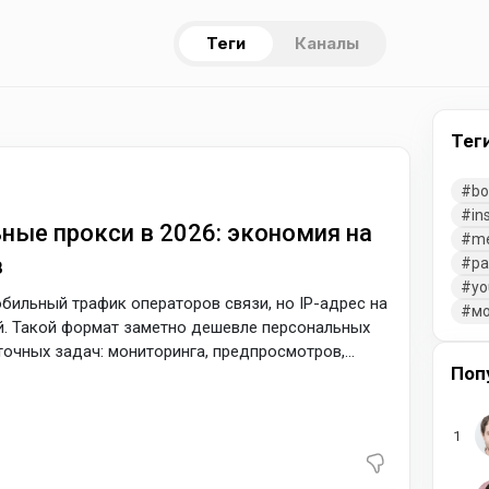
Теги
Каналы
Тег
bo
in
ные прокси в 2026: экономия на
m
в
pa
yo
бильный трафик операторов связи, но IP-адрес на
мо
. Такой формат заметно дешевле персональных
очных задач: мониторинга, предпросмотров,
Поп
ые и чувствительные действия лучше выносить на