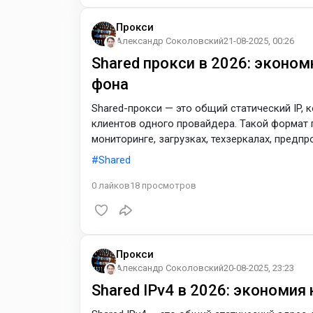
Прокси
Александр Соколовский
21-08-2025, 00:26
Shared прокси в 2026: эконом
фона
Shared-прокси — это общий статический IP,
клиентов одного провайдера. Такой формат 
мониторинге, загрузках, техзеркалах, предп
логины и платежные действия лучше вести на
Shared
оставить для потока.
0
лайков
18
просмотров
Прокси
Александр Соколовский
20-08-2025, 23:23
Shared IPv4 в 2026: экономия