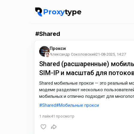
Proxy
type
Shared
Прокси
Александр Соколовский
21-08-2025, 14:27
Shared (расшаренные) мобиль
SIM-IP и масштаб для потоко
Shared мобильные прокси — это реальный мо
модеме разделяют несколько пользователей
мобильных и отлично подходит для многопот
парсинга, загрузок и стримов. Авторизованн
Shared
Мобильные прокси
отдельный «липкий» (sticky) адрес.
1
лайк
41
просмотр