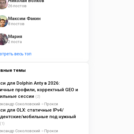
Николай Волков
26 постов
Максим Факин
8 постов
Мария
2 поста
отреть весь топ
ивные темы
си для Dolphin Anty в 2026:
ичные профили, корректный GEO и
бильные сессии
(2)
ександр Соколовский
Прокси
си для OLX: статичные IPv4/
идентские/мобильные под нужный
(1)
ександр Соколовский
Прокси