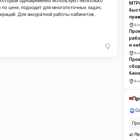
, который одновременно используют несколько
MTPr
 по цене, подходит для многопоточных задач,
быст
пераций. Для аккуратной работы кабинетов
прав
ических IP, а Shared используйте для фона и
Ал
Прок
рабо
и ка
Ал
Прок
сбор
бано
Ал
Пр
G
Про
Прокси для OLX: статичные IPv4/