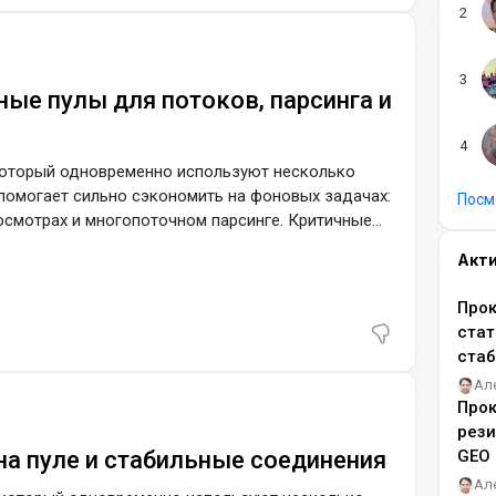
ные пулы для потоков, парсинга и
 который одновременно используют несколько
помогает сильно сэкономить на фоновых задачах:
Посм
росмотрах и многопоточном парсинге. Критичные
 выделенных статических адресах, а shared
Акт
Прок
стат
ста
Ал
Прок
рез
 на пуле и стабильные соединения
GEO
Ал