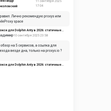
дентские/мобильные под нужный GEO
лександр
11 сентября 2025
17:04
околовский
равил. Лично рекомендую proxys или
ileProxy space
или, корректный GEO и стабильные сессии
ладимир
10 сентября 2025 23:58
., обзор на 5 сервисов, а ссылка для
ехода везде дна, только на proxys.io ?
или, корректный GEO и стабильные сессии