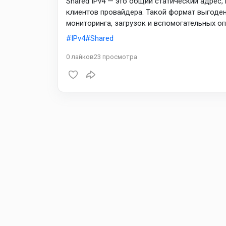
Shared IPv4 — это общий статический адрес
клиентов провайдера. Такой формат выгоден
мониторинга, загрузок и вспомогательных о
держите критичные логины на отдельных стат
IPv4
Shared
утилит.
0
лайков
23
просмотра