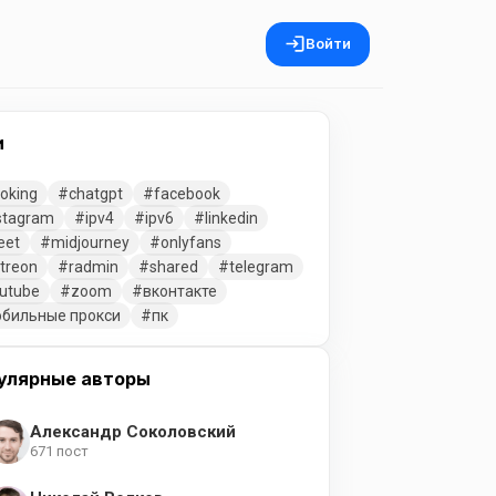
Войти
и
oking
chatgpt
facebook
stagram
ipv4
ipv6
linkedin
eet
midjourney
onlyfans
treon
radmin
shared
telegram
utube
zoom
вконтакте
бильные прокси
пк
улярные авторы
Александр Соколовский
671 пост