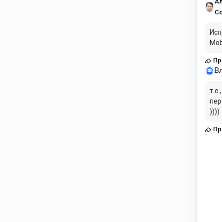
рези
А
С
Исп
Mob
Прокси для Dolphin Anty в 2026: статичные
проф
В
т.е
пер
))))
Прокси для Dolphin Anty в 2026: статичные
проф