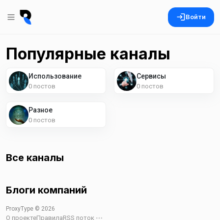
Войти
Популярные каналы
Использование
Сервисы
0 постов
0 постов
Разное
0 постов
Все каналы
Блоги компаний
ProxyType ©
2026
О проекте
Правила
RSS поток