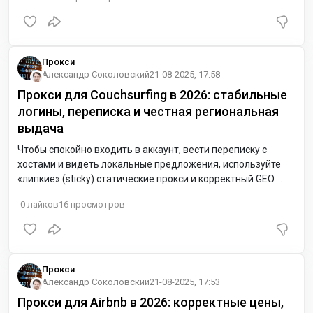
Прокси
Александр Соколовский
21-08-2025, 17:58
Прокси для Couchsurfing в 2026: стабильные
логины, переписка и честная региональная
выдача
Чтобы спокойно входить в аккаунт, вести переписку с
хостами и видеть локальные предложения, используйте
«липкие» (sticky) статические прокси и корректный GEO.
Для Европы начните с Нидерландов (NL) или Германии (DE):
0
лайков
16
просмотров
близко к узлам, низкая задержка, аккуратная выдача. Для
США подойдут восточные дата-центры.
Прокси
Александр Соколовский
21-08-2025, 17:53
Прокси для Airbnb в 2026: корректные цены,