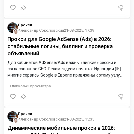
отелей и в поиске.
Прокси
Александр Соколовский
21-08-2025, 17:39
Прокси для Google AdSense (Ads) в 2026:
стабильные логины, биллинг и проверка
объявлений
Для кабинетов AdSense/Ads важны «липкие» сессии и
согласованное GEO. Рекомендуем начать с Ирландии (IE):
многие сервисы Google в Европе привязаны к этому узлу,
задержка низкая, страницы и отчёты открываются ровнее.
0
лайков
42
просмотра
Прокси
Александр Соколовский
21-08-2025, 15:35
Динамические мобильные прокси в 2026: