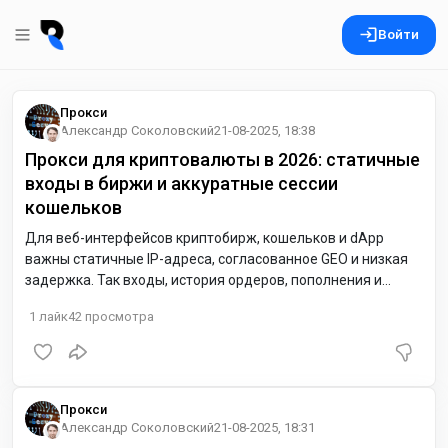
Войти
Прокси
Александр Соколовский
21-08-2025, 18:38
Прокси для криптовалюты в 2026: статичные
входы в биржи и аккуратные сессии
кошельков
Для веб-интерфейсов криптобирж, кошельков и dApp
важны статичные IP-адреса, согласованное GEO и низкая
задержка. Так входы, история ордеров, пополнения и
проверка курсов идут ровнее, а страницы цен и стаканов
1
лайк
42
просмотра
загружаются без рывков. Для Европы удобно начать с
Нидерландов (NL) или Германии (DE); для США — восточное
побережье.
Прокси
Александр Соколовский
21-08-2025, 18:31