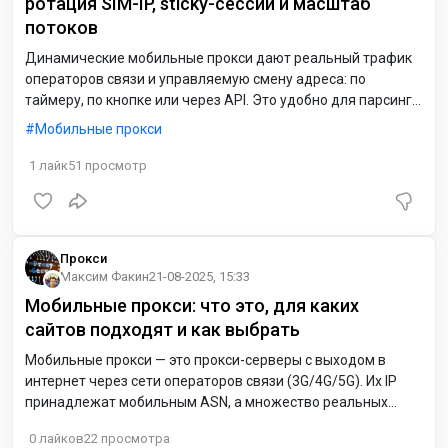
ротация SIM-IP, sticky-сессии и масштаб
потоков
Динамические мобильные прокси дают реальный трафик
операторов связи и управляемую смену адреса: по
таймеру, по кнопке или через API. Это удобно для парсинга,
мониторинга, предпросмотров, загрузок и стримов. Для
Мобильные прокси
авторизованных действий включайте sticky-режим и не
меняйте IP в активной вкладке.
1
лайк
51
просмотр
Прокси
Максим Факин
21-08-2025, 15:33
Мобильные прокси: что это, для каких
сайтов подходят и как выбрать
Мобильные прокси — это прокси-серверы с выходом в
интернет через сети операторов связи (3G/4G/5G). Их IP
принадлежат мобильным ASN, а множество реальных
пользователей провайдера одновременно «сидят» за
0
лайков
22
просмотра
одним внешним адресом (CGNAT). За счёт такой