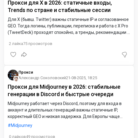
Прокси для X в 2026: статичные входы,
Trends по стране и стабильные сессии
Для X (бывш. Twitter) важны статичные IP и согласованное
GEO. Тогда логины, публикации, переписка и работа с X Pro
(TweetDeck) проходят спокойно, а тренды, рекомендации и
показы рекламы соответствуют выбранному региону. Для
2
лайка
75
просмотров
Европы чаще всего берут Нидерланды (NL) или Германию
(DE); для США — восток (NY/DC) с минимальной задержкой.
Прокси
Александр Соколовский
21-08-2025, 18:25
Прокси для Midjourney в 2026: стабильные
генерации в Discord и быстрые очереди
Midjourney работает через Discord, поэтому для входа в
аккаунт и длительных генераций важны статичные IP,
корректный GEO и низкая задержка. Для Европы чаще
всего подходят Нидерланды (NL) и Германия (DE): близко к
Midjourney
узлам, очереди обрабатываются быстрее, а перегрузки
случаются реже.
0
лайков
49
просмотров