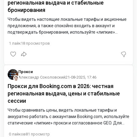
региональная выдача и стабильные
бронирования
Чтобы видеть настоящие локальные тарифы и акционные
предложения, а также спокойно входить в аккаунт и
подтверждать бронирования, используйте «липкие»
(sticky) статические прокси и согласованный GEO. Для
1
лайк
18
просмотров
Европы удобно начать с Нидерландов (NL) — низкая
задержка и аккуратная региональная выдача; для США —
восточное побережье.
Прокси
Александр Соколовский
21-08-2025, 17:46
Прокси для Booking.com в 2026: честная
региональная выдача, цены и стабильные
сессии
Чтобы сравнивать цены, видеть локальные тарифы и
аккуратно работать с аккаунтами Booking.com, используйте
статические «липкие» прокси и согласованное GEO. Для
Европы удобно начать с Нидерландов (NL): низкая
0
лайков
81
просмотр
задержка и корректная региональная выдача на карточках