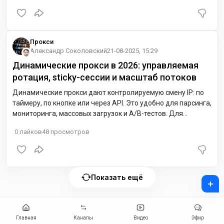
«естественной» анонимности мобильные IP часто
получают высокий уровень доверия на чувствительных
площадках.
Прокси
Александр Соколовский
21-08-2025, 15:29
Динамические прокси в 2026: управляемая
ротация, sticky-сессии и масштаб потоков
Динамические прокси дают контролируемую смену IP: по
таймеру, по кнопке или через API. Это удобно для парсинга,
мониторинга, массовых загрузок и A/B-тестов. Для
авторизованных действий выбирайте режим sticky, а
0
лайков
48
просмотров
активную ротацию включайте между задачами.
Показать ещё
+
Главная
Каналы
Видео
Эфир