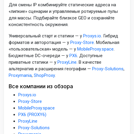
Для смены IP комбинируйте статические адреса на
«липкие» сценарии и управляемые ротируемые пулы
для массы. Подбирайте близкое GEO и сохраняйте
консистентность окружения.
Универсальный старт и статики — у
Proxys.io
. Гибрид
форматов и авторотация — у
Proxy-Store
. Мобильная
«пользовательская» модель — у
MobileProxy.space
.
Бюджетные DC-очереди — у
PX6
. Доступные
приватные статики — у
ProxyLine
. В качестве
альтернатив и расширения географии —
Proxy-Solutions
,
Proxymania
,
ShopProxy
.
Все компании из обзора
Proxys.io
Proxy-Store
MobileProxy.space
PX6 (PROXY6)
ProxyLine
Proxy-Solutions