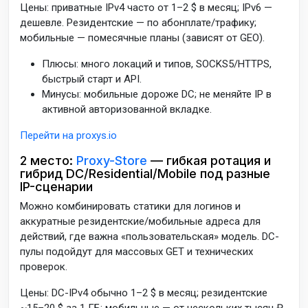
Цены: приватные IPv4 часто от 1–2 $ в месяц; IPv6 —
дешевле. Резидентские — по абонплате/трафику;
мобильные — помесячные планы (зависят от GEO).
Плюсы: много локаций и типов, SOCKS5/HTTPS,
быстрый старт и API.
Минусы: мобильные дороже DC; не меняйте IP в
активной авторизованной вкладке.
Перейти на proxys.io
2 место:
Proxy-Store
— гибкая ротация и
гибрид DC/Residential/Mobile под разные
IP-сценарии
Можно комбинировать статики для логинов и
аккуратные резидентские/мобильные адреса для
действий, где важна «пользовательская» модель. DC-
пулы подойдут для массовых GET и технических
проверок.
Цены: DC-IPv4 обычно 1–2 $ в месяц; резидентские