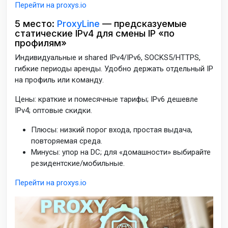
Перейти на proxys.io
5 место:
ProxyLine
— предсказуемые
статические IPv4 для смены IP «по
профилям»
Индивидуальные и shared IPv4/IPv6, SOCKS5/HTTPS,
гибкие периоды аренды. Удобно держать отдельный IP
на профиль или команду.
Цены: краткие и помесячные тарифы; IPv6 дешевле
IPv4; оптовые скидки.
Плюсы: низкий порог входа, простая выдача,
повторяемая среда.
Минусы: упор на DC; для «домашности» выбирайте
резидентские/мобильные.
Перейти на proxys.io