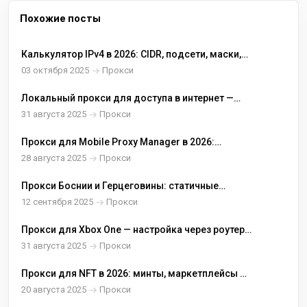
Похожие посты
Калькулятор IPv4 в 2026: CIDR, подсети, маски,
хосты — считаем быстро и без ошибок
03 октября 2025
Прокси
Локальный прокси для доступа в интернет —
установка и настройка
31 августа 2025
Прокси
Прокси для Mobile Proxy Manager в 2026:
быстрые пресеты, статичные IP и удобные
28 августа 2025
Прокси
переключатели
Прокси Боснии и Герцеговины: статичные
IPv4/IPv6, HTTP(S) и SOCKS5
12 сентября 2025
Прокси
Прокси для Xbox One — настройка через роутер/
ПК и выбор GEO
31 августа 2025
Прокси
Прокси для NFT в 2026: минты, маркетплейсы и
устойчивые сессии
20 августа 2025
Прокси