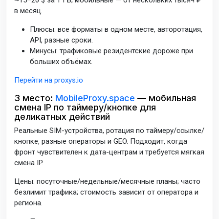
~15–20 $ за 1 ГБ; мобильные — от нескольких тысяч ₽
в месяц.
Плюсы: все форматы в одном месте, авторотация,
API, разные сроки.
Минусы: трафиковые резидентские дороже при
больших объёмах.
Перейти на proxys.io
3 место:
MobileProxy.space
— мобильная
смена IP по таймеру/кнопке для
деликатных действий
Реальные SIM-устройства, ротация по таймеру/ссылке/
кнопке, разные операторы и GEO. Подходит, когда
фронт чувствителен к дата-центрам и требуется мягкая
смена IP.
Цены: посуточные/недельные/месячные планы; часто
безлимит трафика; стоимость зависит от оператора и
региона.