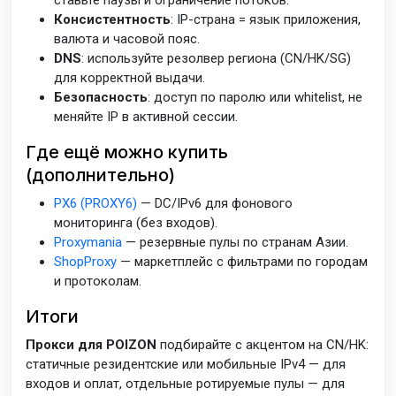
ставьте паузы и ограничение потоков.
Консистентность
: IP-страна = язык приложения,
валюта и часовой пояс.
DNS
: используйте резолвер региона (CN/HK/SG)
для корректной выдачи.
Безопасность
: доступ по паролю или whitelist, не
меняйте IP в активной сессии.
Где ещё можно купить
(дополнительно)
PX6 (PROXY6)
— DC/IPv6 для фонового
мониторинга (без входов).
Proxymania
— резервные пулы по странам Азии.
ShopProxy
— маркетплейс с фильтрами по городам
и протоколам.
Итоги
Прокси для POIZON
подбирайте с акцентом на CN/HK:
статичные резидентские или мобильные IPv4 — для
входов и оплат, отдельные ротируемые пулы — для