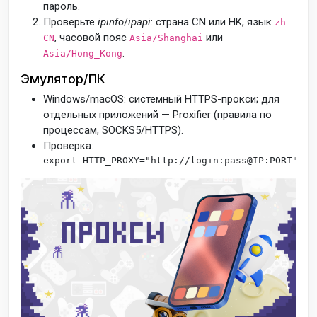
пароль.
Проверьте
ipinfo
/
ipapi
: страна CN или HK, язык
zh-
, часовой пояс
или
CN
Asia/Shanghai
.
Asia/Hong_Kong
Эмулятор/ПК
Windows/macOS: системный HTTPS-прокси; для
отдельных приложений — Proxifier (правила по
процессам, SOCKS5/HTTPS).
Проверка:
export
 HTTP_PROXY=
"http://login:pass@IP:PORT"
ex