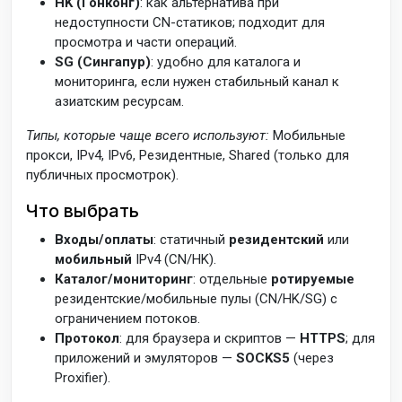
HK (Гонконг)
: как альтернатива при
недоступности CN-статиков; подходит для
просмотра и части операций.
SG (Сингапур)
: удобно для каталога и
мониторинга, если нужен стабильный канал к
азиатским ресурсам.
Типы, которые чаще всего используют:
Мобильные
прокси, IPv4, IPv6, Резидентные, Shared (только для
публичных просмотрок).
Что выбрать
Входы/оплаты
: статичный
резидентский
или
мобильный
IPv4 (CN/HK).
Каталог/мониторинг
: отдельные
ротируемые
резидентские/мобильные пулы (CN/HK/SG) с
ограничением потоков.
Протокол
: для браузера и скриптов —
HTTPS
; для
приложений и эмуляторов —
SOCKS5
(через
Proxifier).