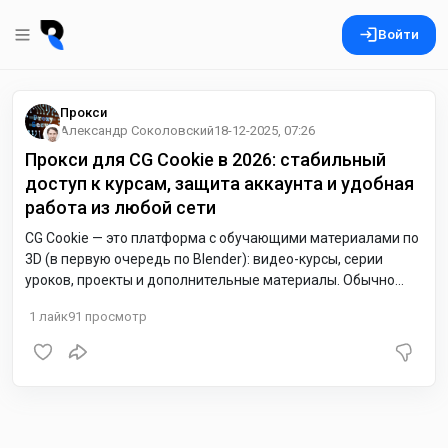
Войти
Прокси
Александр Соколовский
18-12-2025, 07:26
Прокси для CG Cookie в 2026: стабильный
доступ к курсам, защита аккаунта и удобная
работа из любой сети
CG Cookie — это платформа с обучающими материалами по
3D (в первую очередь по Blender): видео-курсы, серии
уроков, проекты и дополнительные материалы. Обычно
доступ идёт через личный кабинет и браузер, поэтому
1
лайк
91
просмотр
качество соединения напрямую влияет на комфорт: если IP
«скачет», сессии могут сбиваться, а если сеть нестабильна
(общественный Wi-Fi, корпоративные ограничения), видео
грузится хуже. Прокси решают сразу несколько задач: дают
более предсказуемый канал, помогают закрепить один IP
для