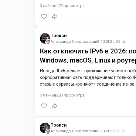
где нужен фолбэк на IPv4. Ниже — краткий п
0
лайков
473
просмотра
платформах и список провайдеров прокси, ч
чисто IPv4-сети. Варианты доступа к IPv6: чт
Прокси
Александр Соколовский
2-10-2025, 23:52
Как отключить IPv6 в 2026: 
Windows, macOS, Linux и роут
Иногда IPv6 мешает: приложение упрямо выби
корпоративная сеть поддерживают только IPv
старые сервисы «роняют» соединение из-за 
действительно оправданно, как сделать это 
0
лайков
203
просмотра
IPv4-прокси, если задача — жёстко «заперет
IPv6? Microsoft и другие вендоры не реком
Прокси
Александр Соколовский
2-10-2025, 23:51