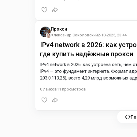
IPv6, какие подсети чаще берут под задачи, 
Что такое «сети IPv4» у прокси-провайдеров 
Прокси
Александр Соколовский
2-10-2025, 23:44
IPv4 network в 2026: как устро
где купить надёжные прокси
IPv4 network в 2026: как устроена сеть, чем 
IPv4 — это фундамент интернета. Формат адр
203.0.113.25), всего 4,29 млрд возможных а
IPv6, подавляющее большинство приложений 
0
лайков
11
просмотров
сетях. Если вы используете прокси, стабиль
достигаются именно за счёт статичных IPv4: 
По