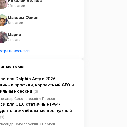
Николай Волков
26 постов
Максим Факин
8 постов
Мария
2 поста
отреть весь топ
ивные темы
си для Dolphin Anty в 2026:
ичные профили, корректный GEO и
бильные сессии
(2)
ександр Соколовский
Прокси
си для OLX: статичные IPv4/
идентские/мобильные под нужный
(1)
ександр Соколовский
Прокси