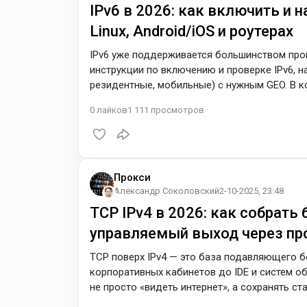
IPv6 в 2026: как включить и 
Linux, Android/iOS и роутерах
IPv6 уже поддерживается большинством про
инструкции по включению и проверке IPv6, на
резидентные, мобильные) с нужным GEO. В к
ошибкам. Как включить IPv6 на Windows 10/
0
лайков
1 111
просмотров
Свойства нужного подключения → Изменить 
тумблер IPv6 и при необходимости задайте 
Прокси
Александр Соколовский
2-10-2025, 23:48
TCP IPv4 в 2026: как собрать
управляемый выход через пр
TCP поверх IPv4 — это база подавляющего б
корпоративных кабинетов до IDE и систем о
не просто «видеть интернет», а сохранять с
отрабатывать пики соединений. Основа — ст