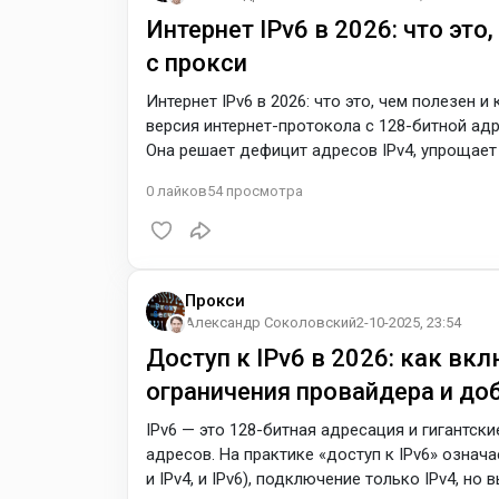
Интернет IPv6 в 2026: что это
с прокси
Интернет IPv6 в 2026: что это, чем полезен 
версия интернет-протокола с 128-битной адр
Она решает дефицит адресов IPv4, упрощает
сложных многоуровневых NAT. Для работы с
0
лайков
54
просмотра
тонкую географию и стабильные сессии на ст
Практически бесконечный пул адресов. 2128
Прокси
Александр Соколовский
2-10-2025, 23:54
Доступ к IPv6 в 2026: как вкл
ограничения провайдера и доб
IPv6 — это 128-битная адресация и гигантск
адресов. На практике «доступ к IPv6» означае
и IPv4, и IPv6), подключение только IPv4, но в