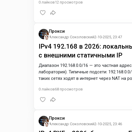
0
лайков
12
просмотров
TCP. Кратко о работе TCP поверх IPv4 (в ра
клиент сначала устанавливает TCP-соединен
Прокси
Александр Соколовский
2-10-2025, 23:47
IPv4 192.168 в 2026: локальн
с внешними статичными IP
Диапазон 192.168.0.0/16 — это частная адрес
лаборатория). Типичные подсети: 192.168.0.0/2
таких сетях ходят в интернет через NAT на р
ставить локальный прокси с адресом вида 192.
0
лайков
68
просмотров
разберём, как использовать 192.168-адреса 
провайдеров и не поймать лишние проверки.
Прокси
Александр Соколовский
2-10-2025, 23:46