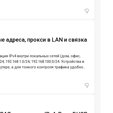
зрезе прокси) Два рукопожатия вместо одного:
ие с прокси
ые адреса, прокси в LAN и связка
ация IPv4 внутри локальных сетей (дом, офис,
4, 192.168.1.0/24, 192.168.100.0/24. Устройства в
оутере, а для тонкого контроля трафика удобно
168.1.10:3128 или 192.168.0.20:1080. В статье
под прокси, связать их с внешними статичными IP
 Что