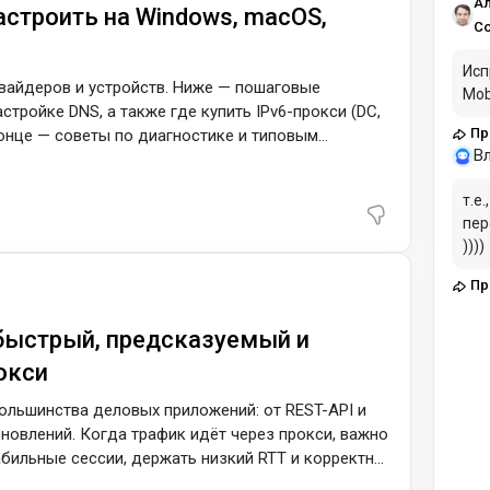
рези
А
настроить на Windows, macOS,
С
Исп
вайдеров и устройств. Ниже — пошаговые
Mob
стройке DNS, а также где купить IPv6-прокси (DC,
Прокси для Dolphin Anty в 2026: статичные
онце — советы по диагностике и типовым
проф
В
11 Откройте Параметры → Сеть и Интернет →
параметры IP. Выберите Вручную, включите
т.е
адрес/префикс/шлюз и DNS. Через
пер
))))
Прокси для Dolphin Anty в 2026: статичные
проф
 быстрый, предсказуемый и
окси
ольшинства деловых приложений: от REST-API и
бновлений. Когда трафик идёт через прокси, важно
табильные сессии, держать низкий RTT и корректно
атичные IP, правильный GEO и аккуратные таймауты