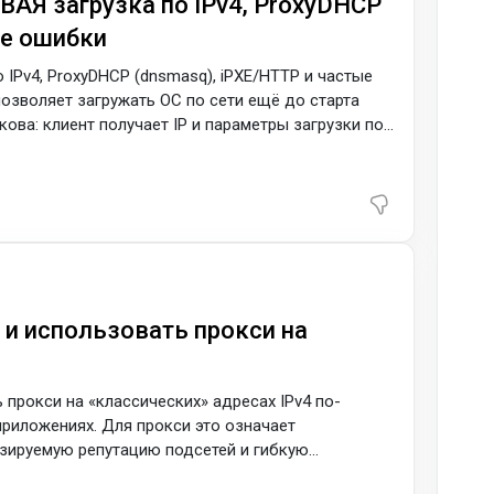
ЕВАЯ загрузка по IPv4, ProxyDHCP
ые ошибки
о IPv4, ProxyDHCP (dnsmasq), iPXE/HTTP и частые
 позволяет загружать ОС по сети ещё до старта
кова: клиент получает IP и параметры загрузки по
или (через iPXE) по HTTP(S). Ниже — что именно
roxyDHCP без трогания существующего DHCP, когда
ь и использовать прокси на
ь прокси на «классических» адресах IPv4 по-
приложениях. Для прокси это означает
зируемую репутацию подсетей и гибкую
Pv4-сети у провайдеров, чем они отличаются от