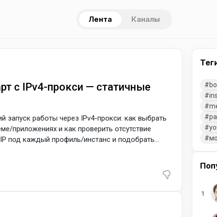
Лента
Каналы
Тег
арт с IPv4-прокси — статичные
bo
in
m
pa
ий запуск работы через IPv4-прокси: как выбрать
yo
теме/приложениях и как проверить отсутствие
мо
й IP под каждый профиль/инстанс и подобрать
 NL/DE) — так сессии стабильнее, а пинг
v4-прокси Тип адреса: приватный статичный IPv4
Поп
я второстепенных задач;