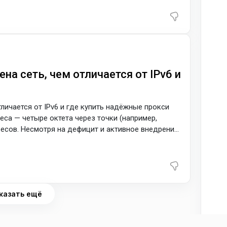
и где купить стабильные статичные IP для работы.
и почему это важно IPv4
ена сеть, чем отличается от IPv6 и
отличается от IPv6 и где купить надёжные прокси
еса — четыре октета через точки (например,
дресов. Несмотря на дефицит и активное внедрение
и сайтов по-прежнему отлично работают в IPv4-
ность и предсказуемость соединений часто
их
казать ещё