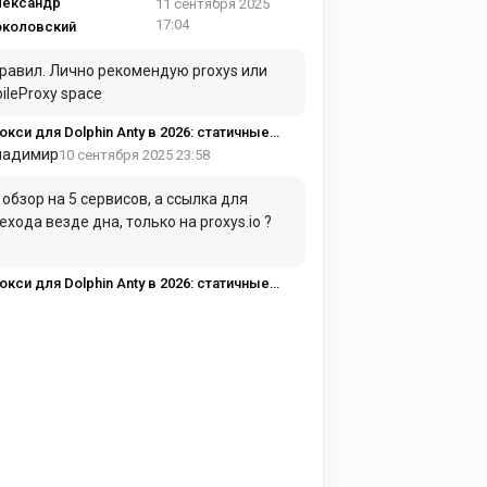
дентские/мобильные под нужный GEO
лександр
11 сентября 2025
17:04
околовский
равил. Лично рекомендую proxys или
ileProxy space
или, корректный GEO и стабильные сессии
ладимир
10 сентября 2025 23:58
., обзор на 5 сервисов, а ссылка для
ехода везде дна, только на proxys.io ?
или, корректный GEO и стабильные сессии