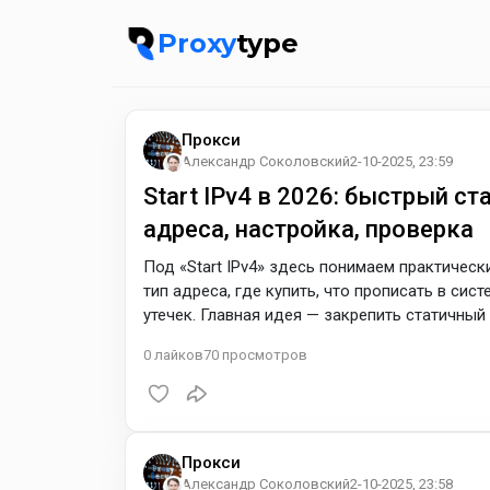
Proxy
type
Прокси
Александр Соколовский
2-10-2025, 23:59
Start IPv4 в 2026: быстрый ст
адреса, настройка, проверка
Под «Start IPv4» здесь понимаем практическ
тип адреса, где купить, что прописать в сис
утечек. Главная идея — закрепить статичны
близкий GEO (для ЕС традиционно начинают с
0
лайков
70
просмотров
предсказуемее. Что значит «стартовать» с IP
для основного профиля; shared — только дл
Прокси
Александр Соколовский
2-10-2025, 23:58