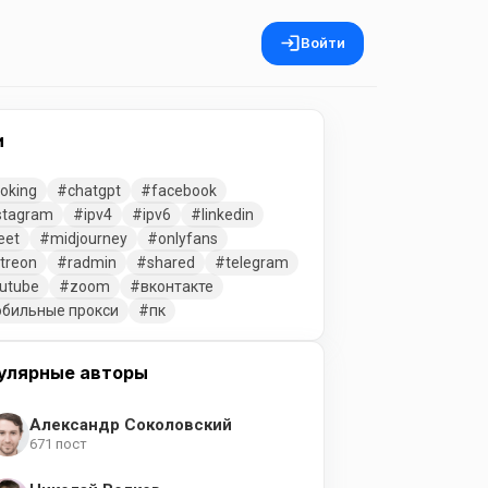
Войти
и
oking
chatgpt
facebook
stagram
ipv4
ipv6
linkedin
eet
midjourney
onlyfans
treon
radmin
shared
telegram
utube
zoom
вконтакте
бильные прокси
пк
улярные авторы
Александр Соколовский
671 пост