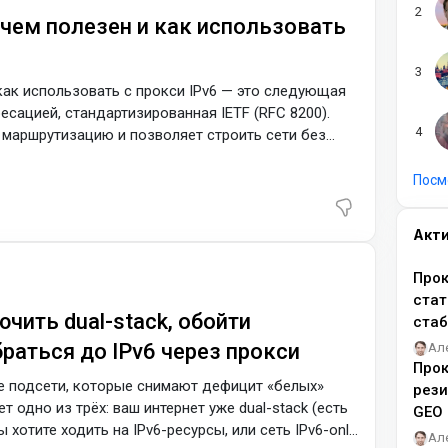
, чем полезен и как использовать
и как использовать с прокси IPv6 — это следующая
есацией, стандартизированная IETF (RFC 8200).
 маршрутизацию и позволяет строить сети без
 прокси это открывает огромные адресные пулы,
атичных IP. Коротко: зачем вообще IPv6
Посм
 уникальных IP
Акт
Прок
стат
ючить dual-stack, обойти
ста
раться до IPv6 через прокси
Ал
Прок
ие подсети, которые снимают дефицит «белых»
рез
т одно из трёх: ваш интернет уже dual-stack (есть
GEO
ы хотите ходить на IPv6-ресурсы, или сеть IPv6-only,
Ал