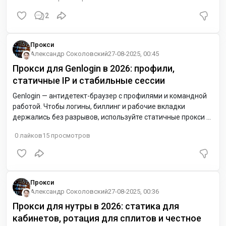
и упрощают командную работу. Для Европы начните с
Нидерландов (NL) или Германии (DE).
2
Прокси
Александр Соколовский
27-08-2025, 00:45
Прокси для Genlogin в 2026: профили,
статичные IP и стабильные сессии
Genlogin — антидетект-браузер с профилями и командной
работой. Чтобы логины, биллинг и рабочие вкладки
держались без разрывов, используйте статичные прокси и
корректный GEO. Для Европы начните с Нидерландов (NL)
0
лайков
15
просмотров
или Германии (DE) — ниже задержка к облакам и трекерам.
Прокси
Александр Соколовский
27-08-2025, 00:36
Прокси для нутры в 2026: статика для
кабинетов, ротация для сплитов и честное