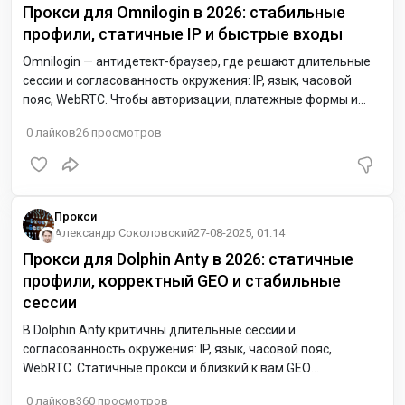
Прокси для Omnilogin в 2026: стабильные
профили, статичные IP и быстрые входы
Omnilogin — антидетект-браузер, где решают длительные
сессии и согласованность окружения: IP, язык, часовой
пояс, WebRTC. Чтобы авторизации, платежные формы и
кабинеты работали ровно, используйте статичные прокси и
0
лайков
26
просмотров
близкое к вам GEO. Для Европы удобно начать с
Нидерландов (NL) или Германии (DE) — ниже задержка к
облакам и CDN.
Прокси
Александр Соколовский
27-08-2025, 01:14
Прокси для Dolphin Anty в 2026: статичные
профили, корректный GEO и стабильные
сессии
В Dolphin Anty критичны длительные сессии и
согласованность окружения: IP, язык, часовой пояс,
WebRTC. Статичные прокси и близкий к вам GEO
уменьшают разрывы сессий, ускоряют загрузку кабинетов
0
лайков
360
просмотров