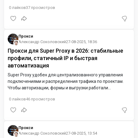
примеры.
0
лайков
37
просмотров
Прокси
Александр Соколовский
27-08-2025, 18:36
Прокси для Super Proxy в 2026: стабильные
профили, статичный IP и быстрая
автоматизация
Super Proxy удобен для централизованного управления
подключениями и распределения трафика по проектам.
Чтобы авторизации, формы и выгрузки работали
стабильно, используйте статичные прокси с поддержкой
0
лайков
46
просмотров
HTTPS/CONNECT и SOCKS5 и подбирайте близкое к вам
GEO. Для Европы подойдут Нидерланды (NL) или Германия
(DE) — ниже задержка к облакам и трекерам.
Прокси
Александр Соколовский
27-08-2025, 13:54