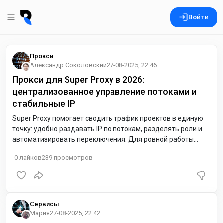
Войти
Прокси
Александр Соколовский
27-08-2025, 22:46
Прокси для Super Proxy в 2026:
централизованное управление потоками и
стабильные IP
Super Proxy помогает сводить трафик проектов в единую
точку: удобно раздавать IP по потокам, разделять роли и
автоматизировать переключения. Для ровной работы
берите статичные прокси с поддержкой HTTPS/CONNECT и
0
лайков
239
просмотров
SOCKS5, а GEO подбирайте рядом с целевыми сервисами (в
ЕС часто подходят NL/DE).
Сервисы
Мария
27-08-2025, 22:42