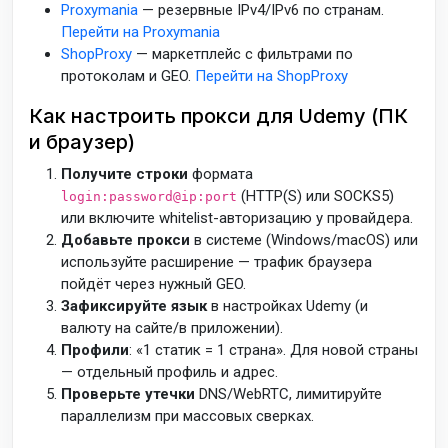
Proxymania
— резервные IPv4/IPv6 по странам.
Перейти на Proxymania
ShopProxy
— маркетплейс с фильтрами по
протоколам и GEO.
Перейти на ShopProxy
Как настроить прокси для Udemy (ПК
и браузер)
Получите строки
формата
(HTTP(S) или SOCKS5)
login:password@ip:port
или включите whitelist-авторизацию у провайдера.
Добавьте прокси
в системе (Windows/macOS) или
используйте расширение — трафик браузера
пойдёт через нужный GEO.
Зафиксируйте язык
в настройках Udemy (и
валюту на сайте/в приложении).
Профили
: «1 статик = 1 страна». Для новой страны
— отдельный профиль и адрес.
Проверьте утечки
DNS/WebRTC, лимитируйте
параллелизм при массовых сверках.