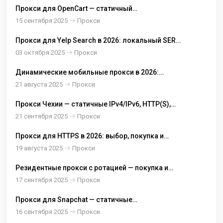
Прокси для OpenCart — статичный
HTTPS/SOCKS5
15 сентября 2025
Прокси
Прокси для Yelp Search в 2026: локальный SERP,
корректные карты и стабильные карточки
03 октября 2025
Прокси
бизнеса
Динамические мобильные прокси в 2026:
ротация SIM-IP, sticky-сессии и масштаб
21 августа 2025
Прокси
потоков
Прокси Чехии — статичные IPv4/IPv6, HTTP(S),
SOCKS5
21 сентября 2025
Прокси
Прокси для HTTPS в 2026: выбор, покупка и
настройка
19 августа 2025
Прокси
Резидентные прокси с ротацией — покупка и
настройка
17 сентября 2025
Прокси
Прокси для Snapchat — статичные
резидентские/мобильные IPv4
16 сентября 2025
Прокси