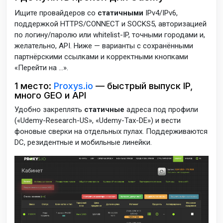
Ищите провайдеров со
статичными
IPv4/IPv6,
поддержкой HTTPS/CONNECT и SOCKS5, авторизацией
по логину/паролю или whitelist-IP, точными городами и,
желательно, API. Ниже — варианты c сохранёнными
партнёрскими ссылками и корректными кнопками
«Перейти на …».
1 место:
Proxys.io
— быстрый выпуск IP,
много GEO и API
Удобно закреплять
статичные
адреса под профили
(«Udemy-Research-US», «Udemy-Tax-DE») и вести
фоновые сверки на отдельных пулах. Поддерживаются
DC, резидентные и мобильные линейки.