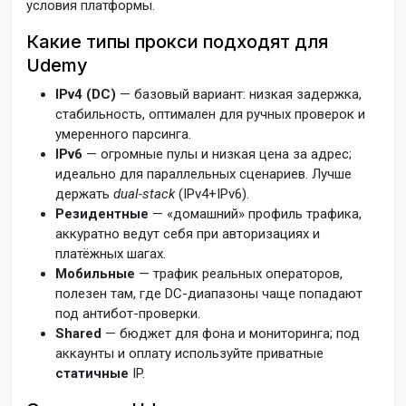
условия платформы.
Какие типы прокси подходят для
Udemy
IPv4 (DC)
— базовый вариант: низкая задержка,
стабильность, оптимален для ручных проверок и
умеренного парсинга.
IPv6
— огромные пулы и низкая цена за адрес;
идеально для параллельных сценариев. Лучше
держать
dual-stack
(IPv4+IPv6).
Резидентные
— «домашний» профиль трафика,
аккуратно ведут себя при авторизациях и
платёжных шагах.
Мобильные
— трафик реальных операторов,
полезен там, где DC-диапазоны чаще попадают
под антибот-проверки.
Shared
— бюджет для фона и мониторинга; под
аккаунты и оплату используйте приватные
статичные
IP.