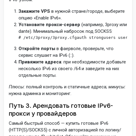
Закажите VPS
в нужной стране/городе, выберите
опцию «Enable IPv6».
Установите прокси-сервер
(например, 3proxy или
dante). Минимальный набросок под SOCKS5:
# /etc/
3
proxy/
3
proxy.cfgauth strongusers user:CL
Откройте порты
в фаерволе, проверьте, что
сервис слушает на IPv6 (::).
Привяжите адреса
: при необходимости добавьте
несколько IPv6 из своего /64 и заведите на них
отдельные порты.
Плюсы:
полный контроль и статичные адреса;
минусы:
нужна админка и мониторинг.
Путь 3. Арендовать готовые IPv6-
прокси у провайдеров
Самый быстрый способ — купить готовые IPv6
(HTTP(S)/SOCKS5) с личной авторизацией по логину/