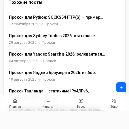
Похожие посты
Прокси для Python: SOCKS5/HTTP(S) — примеры
кода и настройка
12 сентября 2025
Прокси
Прокси для Sydney Tools в 2026: статичные
IPv4/IPv6 для покупок, оплаты и QA в Австралии
29 августа 2025
Прокси
Прокси для Yandex Search в 2026: релевантная
выдача по регионам, стабильные вкладки и
04 октября 2025
Прокси
аккуратный парсинг
Прокси для Яндекс Браузера в 2026: выбор,
покупка и настройка
19 августа 2025
Прокси
+
Прокси Таиланда — статичные IPv4/IPv6,
HTTP(S), SOCKS5
20 сентября 2025
Прокси
Главная
Каналы
Видео
Эфир
DNS-серверы IPv6 в 2026: быстрые резолверы,
DNS-leak защита и настройка на всех
03 октября 2025
Прокси
платформах
Прокси для Rutracker: статичные IPv4/IPv6 и