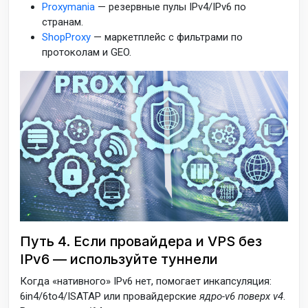
Proxymania
— резервные пулы IPv4/IPv6 по
странам.
ShopProxy
— маркетплейс с фильтрами по
протоколам и GEO.
Путь 4. Если провайдера и VPS без
IPv6 — используйте туннели
Когда «нативного» IPv6 нет, помогает инкапсуляция:
6in4/6to4/ISATAP или провайдерские
ядро-v6 поверх v4
.