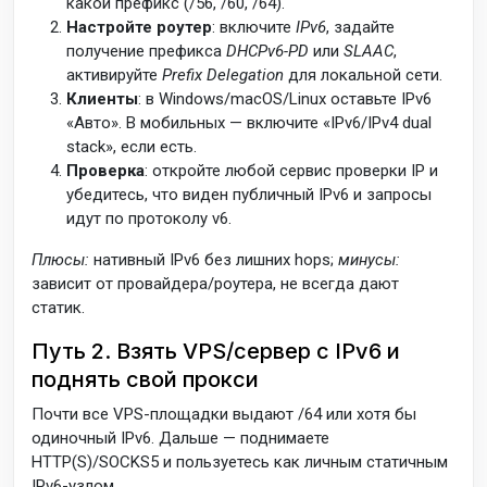
какой префикс (/56, /60, /64).
Настройте роутер
: включите
IPv6
, задайте
получение префикса
DHCPv6-PD
или
SLAAC
,
активируйте
Prefix Delegation
для локальной сети.
Клиенты
: в Windows/macOS/Linux оставьте IPv6
«Авто». В мобильных — включите «IPv6/IPv4 dual
stack», если есть.
Проверка
: откройте любой сервис проверки IP и
убедитесь, что виден публичный IPv6 и запросы
идут по протоколу v6.
Плюсы:
нативный IPv6 без лишних hops;
минусы:
зависит от провайдера/роутера, не всегда дают
статик.
Путь 2. Взять VPS/сервер с IPv6 и
поднять свой прокси
Почти все VPS-площадки выдают /64 или хотя бы
одиночный IPv6. Дальше — поднимаете
HTTP(S)/SOCKS5 и пользуетесь как личным статичным
IPv6-узлом.