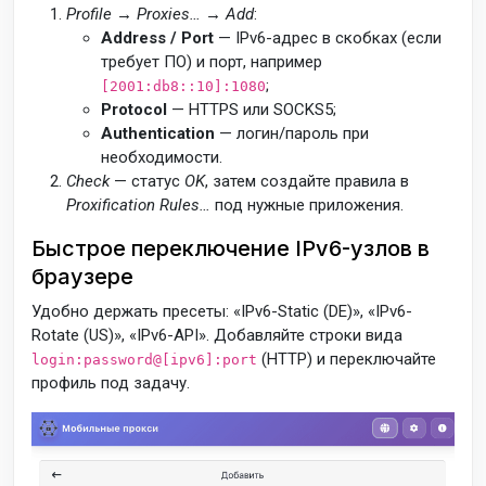
Profile → Proxies… → Add
:
Address / Port
— IPv6-адрес в скобках (если
требует ПО) и порт, например
;
[2001:db8::10]:1080
Protocol
— HTTPS или SOCKS5;
Authentication
— логин/пароль при
необходимости.
Check
— статус
OK
, затем создайте правила в
Proxification Rules…
под нужные приложения.
Быстрое переключение IPv6-узлов в
браузере
Удобно держать пресеты: «IPv6-Static (DE)», «IPv6-
Rotate (US)», «IPv6-API». Добавляйте строки вида
(HTTP) и переключайте
login:password@[ipv6]:port
профиль под задачу.