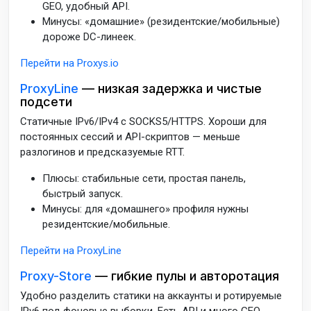
GEO, удобный API.
Минусы: «домашние» (резидентские/мобильные)
дороже DC-линеек.
Перейти на Proxys.io
ProxyLine
— низкая задержка и чистые
подсети
Статичные IPv6/IPv4 с SOCKS5/HTTPS. Хороши для
постоянных сессий и API-скриптов — меньше
разлогинов и предсказуемые RTT.
Плюсы: стабильные сети, простая панель,
быстрый запуск.
Минусы: для «домашнего» профиля нужны
резидентские/мобильные.
Перейти на ProxyLine
Proxy-Store
— гибкие пулы и авторотация
Удобно разделить статики на аккаунты и ротируемые
IPv6 под фоновые выборки. Есть API и много GEO.