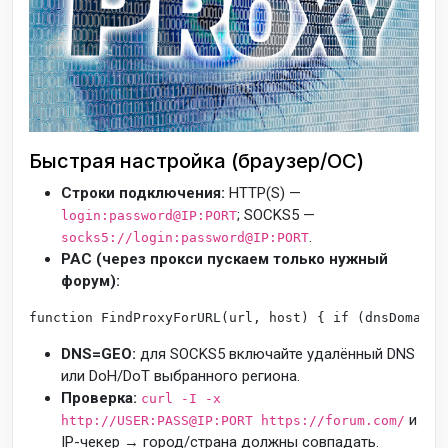
Быстрая настройка (браузер/ОС)
Строки подключения:
HTTP(S) —
; SOCKS5 —
login:password@IP:PORT
.
socks5://login:password@IP:PORT
PAC (через прокси пускаем только нужный
форум):
function
FindProxyForURL
(
url, host
) { 
if
 (
dnsDomainI
DNS=GEO:
для SOCKS5 включайте удалённый DNS
или DoH/DoT выбранного региона.
Проверка:
curl -I -x
и
http://USER:PASS@IP:PORT https://forum.com/
IP-чекер → город/страна должны совпадать.