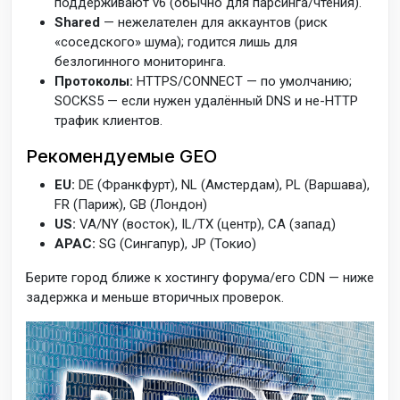
поддерживают v6 (обычно для парсинга/чтения).
Shared
— нежелателен для аккаунтов (риск
«соседского» шума); годится лишь для
безлогинного мониторинга.
Протоколы:
HTTPS/CONNECT — по умолчанию;
SOCKS5 — если нужен удалённый DNS и не-HTTP
трафик клиентов.
Рекомендуемые GEO
EU:
DE (Франкфурт), NL (Амстердам), PL (Варшава),
FR (Париж), GB (Лондон)
US:
VA/NY (восток), IL/TX (центр), CA (запад)
APAC:
SG (Сингапур), JP (Токио)
Берите город ближе к хостингу форума/его CDN — ниже
задержка и меньше вторичных проверок.