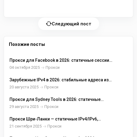
Следующий пост
Похожие посты
Прокси для Facebook в 2026: статичные сессии,
аккуратная реклама и безопасная работа с
04 октября 2025
Прокси
аккаунтами
Зарубежные IPv4 в 2026: стабильные адреса из
ЕС/США для проектов и кабинетов
20 августа 2025
Прокси
Прокси для Sydney Tools в 2026: статичные
IPv4/IPv6 для покупок, оплаты и QA в Австралии
29 августа 2025
Прокси
Прокси Шри-Ланки — статичные IPv4/IPv6,
HTTP(S), SOCKS5
21 сентября 2025
Прокси