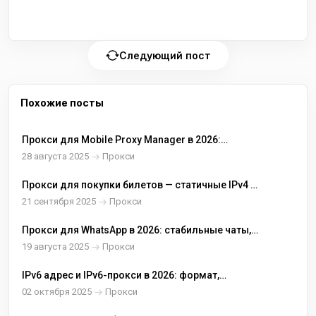
Следующий пост
Похожие посты
Прокси для Mobile Proxy Manager в 2026:
быстрые пресеты, статичные IP и удобные
28 августа 2025
Прокси
переключатели
Прокси для покупки билетов — статичные IPv4 и
точный GEO
21 сентября 2025
Прокси
Прокси для WhatsApp в 2026: стабильные чаты,
нужные регионы и предсказуемые сессии
19 августа 2025
Прокси
IPv6 адрес и IPv6-прокси в 2026: формат,
настройка, совместимость и где купить
02 октября 2025
Прокси