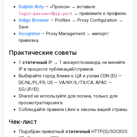
Dolphin Anty
— «Прокси» → вставьте
→ привяжите к профилю.
login:password@ip:port
Indigo Browser
— Profiles → Proxy Configuration →
Save.
Incogniton
— Proxy Management → импорт/
привязка.
Практические советы
1
статичный
IP → 1 аккаунт/команда; не меняйте
IP в процессе публикаций/стримов.
Выбирайте город ближе к ЦА и узлам CDN (EU —
DE/NL/PL/FR; US — VA/NY/IL/TX/CA; APAC —
SG/JP/ID).
Shared не используйте для логина, только для
просмотра/парсинга.
Соблюдайте правила Likee и законы вашей страны.
Чек-лист
Подобран приватный
статичный
HTTP(S)/SOCKS5