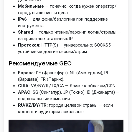
Мобильные
— точечно, когда нужен оператор/
город; выше пинг и цена.
IPv6
— для фона/безлогина при поддержке
инструмента.
Shared
— только чтение/парсинг; логин/стримы —
на приватных статичных IP.
Протокол:
HTTP(S) — универсально; SOCKS5 —
устойчивые долгие сессии/стрим.
Рекомендуемые GEO
Европа:
DE (Франкфурт), NL (Амстердам), PL
(Варшава), FR (Париж).
США:
VA/NY/IL/TX/CA — ближе к облакам/CDN.
APAC:
SG (Сингапур), JP (Токио), ID (Джакарта) —
под локальные кампании.
RU/KZ/BY/TR:
города целевой страны — если
контент и аудитория локальные.