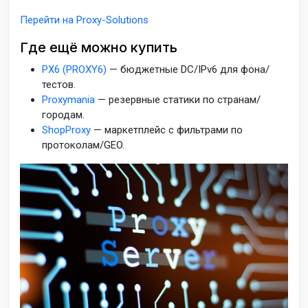
Перейти на Proxy-Solutions
Где ещё можно купить
PX6 (PROXY6)
— бюджетные DC/IPv6 для фона/
тестов.
Proxymania
— резервные статики по странам/
городам.
ShopProxy
— маркетплейс с фильтрами по
протоколам/GEO.