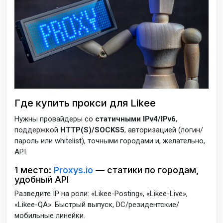
Где купить прокси для Likee
Нужны провайдеры со
статичными IPv4/IPv6
,
поддержкой
HTTP(S)/SOCKS5
, авторизацией (логин/
пароль или whitelist), точными городами и, желательно,
API.
1 место:
Proxys.io
— статики по городам,
удобный API
Разведите IP на роли: «Likee-Posting», «Likee-Live»,
«Likee-QA». Быстрый выпуск, DC/резидентские/
мобильные линейки.