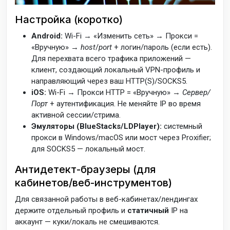
Настройка (коротко)
Android:
Wi-Fi → «Изменить сеть» → Прокси =
«Вручную» →
host
/
port
+ логин/пароль (если есть).
Для перехвата всего трафика приложений —
клиент, создающий локальный VPN-профиль и
направляющий через ваш HTTP(S)/SOCKS5.
iOS:
Wi-Fi → Прокси HTTP = «Вручную» →
Сервер/
Порт
+ аутентификация. Не меняйте IP во время
активной сессии/стрима.
Эмуляторы (BlueStacks/LDPlayer):
системный
прокси в Windows/macOS или мост через Proxifier;
для SOCKS5 — локальный мост.
Антидетект-браузеры (для
кабинетов/веб-инструментов)
Для связанной работы в веб-кабинетах/лендингах
держите отдельный профиль и
статичный
IP на
аккаунт — куки/локаль не смешиваются.