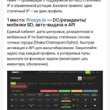
Ниже — провайдеры с поддержкой BD-GEO, статичных
IP и управляемой ротации. Базовое правило:
один
статичный IP — на один профиль
.
1 место:
Proxys.io
— DC/резиденты/
мобилки BD, авто-выдача и API
Единый кабинет: дата-центровые, резидентские и
мобильные IP по Бангладешу; статичные сессии,
точные города (Dhaka/Chattogram/Sylhet), быстрая
активация и API для масштабирования. Закрепляйте
адрес под каждый профиль, а ротируемые пулы
выносите на фоновые задачи (мониторинг цен,
инвентаря, обновления).