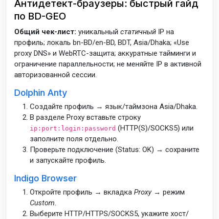
Антидетект-браузеры: быстрый гайд
по BD-GEO
Общий чек-лист:
уникальный
статичный
IP на
профиль; локаль bn-BD/en-BD, BDT, Asia/Dhaka; «Use
proxy DNS» и WebRTC-защита; аккуратные тайминги и
ограничение параллельности; не меняйте IP в активной
авторизованной сессии.
Dolphin Anty
Создайте профиль → язык/таймзона Asia/Dhaka.
В разделе Proxy вставьте строку
(HTTP(S)/SOCKS5) или
ip:port:login:password
заполните поля отдельно.
Проверьте подключение (Status: OK) → сохраните
и запускайте профиль.
Indigo Browser
Откройте профиль → вкладка
Proxy
→ режим
Custom
.
Выберите HTTP/HTTPS/SOCKS5, укажите хост/