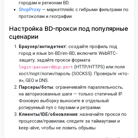
городам и регионам BD.
ShopProxy
— маркетплейс с гибрыми фильтрами по
протоколам и географии.
Настройка BD-прокси под популярные
сценарии
Браузер/антидетект:
создайте профиль под
город и язык bn-BD/en-BD; включите WebRTC-
защиту; задайте прокси формата
(HTTP/HTTPS) или поля
login:password@ip:port
хост/порт/логин/пароль (SOCKS5). Проверьте «кто-
я», GEO и DNS.
Парсеры/боты:
ограничивайте параллельность;
на авторизованные шаги — только статичный IP.
Фоновую выборку выносите в отдельный
ротируемый пул с паузами и ретраями.
Клиенты/IDE/обновления:
назначайте прокси по
процессам/правилам; следите за таймаутами и
keep-alive, чтобы не ловить обрывы.