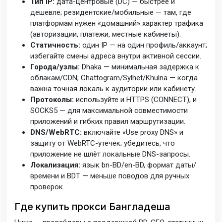
Тип IP:
дата-центровые (DC) — быстрее и
дешевле; резидентские/мобильные — там, где
платформам нужен «домашний» характер трафика
(авторизации, платежи, местные кабинеты).
Статичность:
один IP — на один профиль/аккаунт;
избегайте смены адреса внутри активной сессии.
Города/узлы:
Dhaka — минимальная задержка к
облакам/CDN; Chattogram/Sylhet/Khulna — когда
важна точная локаль к аудитории или кабинету.
Протоколы:
используйте и HTTPS (CONNECT), и
SOCKS5 — для максимальной совместимости
приложений и гибких правил маршрутизации.
DNS/WebRTC:
включайте «Use proxy DNS» и
защиту от WebRTC-утечек; убедитесь, что
приложение не шлёт локальные DNS-запросы.
Локализация:
язык bn-BD/en-BD, формат даты/
времени и BDT — меньше поводов для ручных
проверок.
Где купить прокси Бангладеша