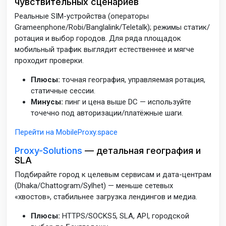
чувствительных сценариев
Реальные SIM-устройства (операторы
Grameenphone/Robi/Banglalink/Teletalk); режимы статик/
ротация и выбор городов. Для ряда площадок
мобильный трафик выглядит естественнее и мягче
проходит проверки.
Плюсы:
точная география, управляемая ротация,
статичные сессии.
Минусы:
пинг и цена выше DC — используйте
точечно под авторизации/платёжные шаги.
Перейти на MobileProxy.space
Proxy-Solutions
— детальная география и
SLA
Подбирайте город к целевым сервисам и дата-центрам
(Dhaka/Chattogram/Sylhet) — меньше сетевых
«хвостов», стабильнее загрузка лендингов и медиа.
Плюсы:
HTTPS/SOCKS5, SLA, API, городской