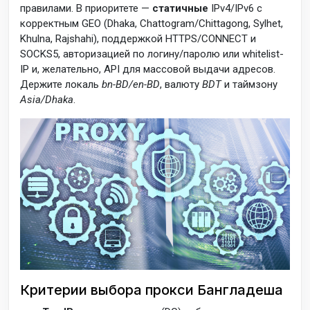
правилами. В приоритете —
статичные
IPv4/IPv6 с
корректным GEO (Dhaka, Chattogram/Chittagong, Sylhet,
Khulna, Rajshahi), поддержкой HTTPS/CONNECT и
SOCKS5, авторизацией по логину/паролю или whitelist-
IP и, желательно, API для массовой выдачи адресов.
Держите локаль
bn-BD/en-BD
, валюту
BDT
и таймзону
Asia/Dhaka
.
Критерии выбора прокси Бангладеша