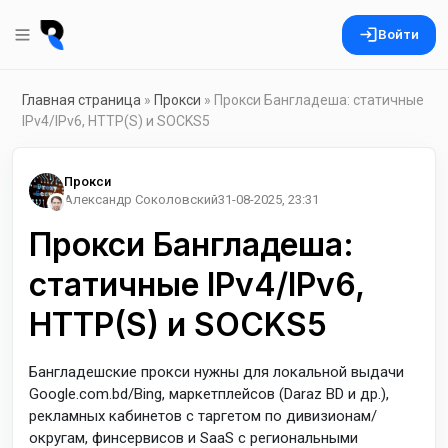
Войти
Главная страница
»
Прокси
» Прокси Бангладеша: статичные
IPv4/IPv6, HTTP(S) и SOCKS5
Прокси
Александр Соколовский
31-08-2025, 23:31
Прокси Бангладеша:
статичные IPv4/IPv6,
HTTP(S) и SOCKS5
Бангладешские прокси нужны для локальной выдачи
Google.com.bd/Bing, маркетплейсов (Daraz BD и др.),
рекламных кабинетов с таргетом по дивизионам/
округам, финсервисов и SaaS с региональными