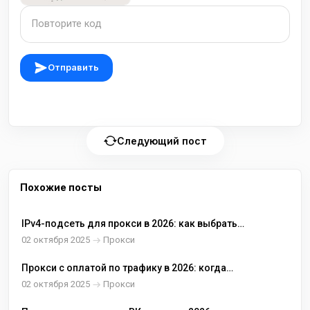
Отправить
Следующий пост
Похожие посты
IPv4-подсеть для прокси в 2026: как выбрать
размер, распределять адреса и не ловить
02 октября 2025
Прокси
лишние проверки
Прокси с оплатой по трафику в 2026: когда
выгодно платить за гигабайты и как не
02 октября 2025
Прокси
переплатить