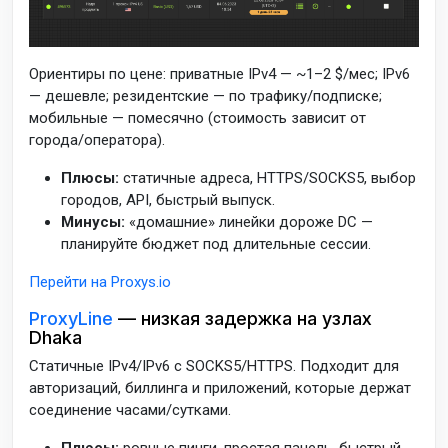
Ориентиры по цене: приватные IPv4 — ~1–2 $/мес; IPv6
— дешевле; резидентские — по трафику/подписке;
мобильные — помесячно (стоимость зависит от
города/оператора).
Плюсы:
статичные адреса, HTTPS/SOCKS5, выбор
городов, API, быстрый выпуск.
Минусы:
«домашние» линейки дороже DC —
планируйте бюджет под длительные сессии.
Перейти на Proxys.io
ProxyLine
— низкая задержка на узлах
Dhaka
Статичные IPv4/IPv6 с SOCKS5/HTTPS. Подходит для
авторизаций, биллинга и приложений, которые держат
соединение часами/сутками.
Плюсы:
ровные пинги, простая панель, быстрый