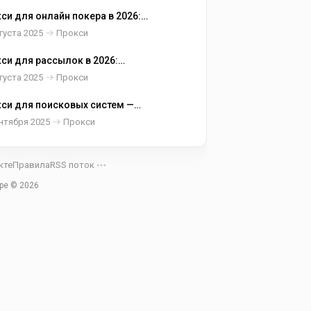
си для онлайн покера в 2026:
ильные сессии, корректное GEO
густа 2025
Прокси
зкая задержка
си для рассылок в 2026:
ичные IPv4/IPv6, чистые
густа 2025
Прокси
жения и предсказуемая
тавляемость
си для поисковых систем —
ция для SERP и статик для
нтября 2025
Прокси
унтов
кте
Правила
RSS поток
ype ©
2026