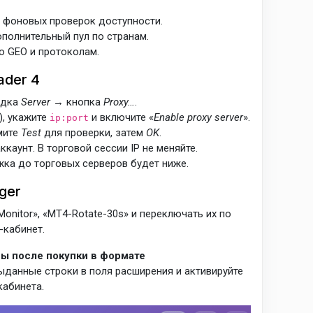
 фоновых проверок доступности.
ополнительный пул по странам.
о GEO и протоколам.
ader 4
адка
Server
→ кнопка
Proxy…
.
), укажите
и включите «
Enable proxy server
».
ip:port
мите
Test
для проверки, затем
OK
.
каунт. В торговой сессии IP не меняйте.
жка до торговых серверов будет ниже.
ger
onitor», «MT4-Rotate-30s» и переключать их по
-кабинет.
ы после покупки в формате
выданные строки в поля расширения и активируйте
кабинета.