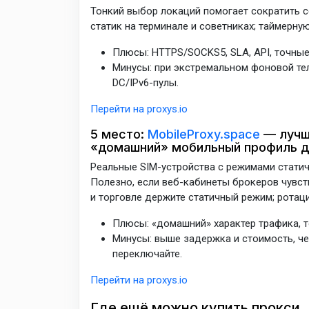
Тонкий выбор локаций помогает сократить с
статик на терминале и советниках; таймерн
Плюсы: HTTPS/SOCKS5, SLA, API, точные
Минусы: при экстремальном фоновой те
DC/IPv6-пулы.
Перейти на proxys.io
5 место:
MobileProxy.space
— лучши
«домашний» мобильный профиль д
Реальные SIM-устройства с режимами стати
Полезно, если веб-кабинеты брокеров чувст
и торговле держите статичный режим; ротац
Плюсы: «домашний» характер трафика, т
Минусы: выше задержка и стоимость, че
переключайте.
Перейти на proxys.io
Где ещё можно купить прокси