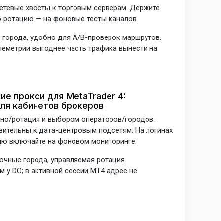
етевые хвосты к торговым серверам. Держите
ую ротацию — на фоновые тесты каналов.
 города, удобно для A/B-проверок маршрутов.
леметрии выгоднее часть трафика вынести на
е прокси для MetaTrader 4:
ля кабинетов брокеров
чно/ротация и выбором операторов/городов.
вительны к дата-центровым подсетям. На логинах
ию включайте на фоновом мониторинге.
очные города, управляемая ротация.
м у DC; в активной сессии MT4 адрес не