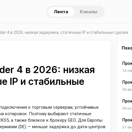
Лента
Каналы
der 4 в 2026: низкая задержка, статичные IP и стабильные сделки
Пох
Прок
der 4 в 2026: низкая
рези
16 се
е IP и стабильные
Прок
2026:
26 ав
стаб
Прок
 подключения к торговым серверам, устойчивые
корр
04 ок
ача котировок. Поэтому выбирают статичные
стаб
S5, а также близкое к брокеру GEO. Для Европы
Прок
выбо
Германии (DE) — меньше задержка до дата-центров
31 ав