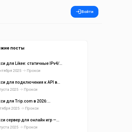
Войти
ожие посты
си для Likee: статичные IPv4/
дентские и точный GEO
нтября 2025
Прокси
си для подключения к API в
 статичные IP, whitelist и
густа 2025
Прокси
ильные вызовы
си для Trip.com в 2026:
ектные цены, валюта, наличие и
тября 2025
Прокси
ильный checkout
си сервер для онлайн игр —
р и настройка GEO
густа 2025
Прокси