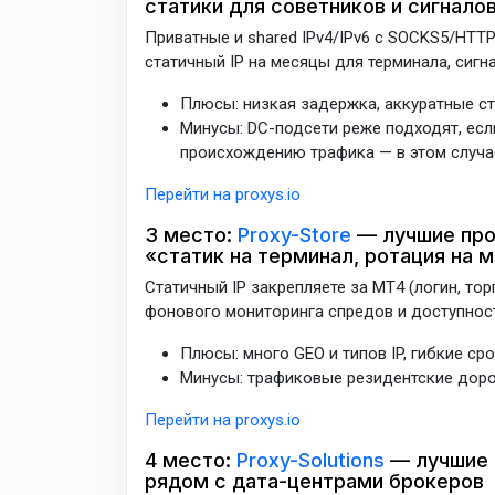
статики для советников и сигнало
Приватные и shared IPv4/IPv6 с SOCKS5/HTT
статичный IP на месяцы для терминала, сигн
Плюсы: низкая задержка, аккуратные ста
Минусы: DC-подсети реже подходят, есл
происхождению трафика — в этом случа
Перейти на proxys.io
3 место:
Proxy-Store
— лучшие прок
«статик на терминал, ротация на 
Статичный IP закрепляете за MT4 (логин, тор
фонового мониторинга спредов и доступности
Плюсы: много GEO и типов IP, гибкие ср
Минусы: трафиковые резидентские дор
Перейти на proxys.io
4 место:
Proxy-Solutions
— лучшие п
рядом с дата-центрами брокеров