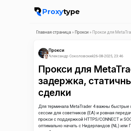
Proxy
type
Главная страница
»
Прокси
» Прокси для MetaTra
Прокси
Александр Соколовский
26-08-2025, 23:46
Прокси для MetaTra
задержка, статичны
сделки
Для терминала MetaTrader 4 важны быстрые
сессии для советников (EA) и ровная перед
прокси с поддержкой HTTPS/CONNECT и SOCK
оптимально начать с Нидерландов (NL) или 