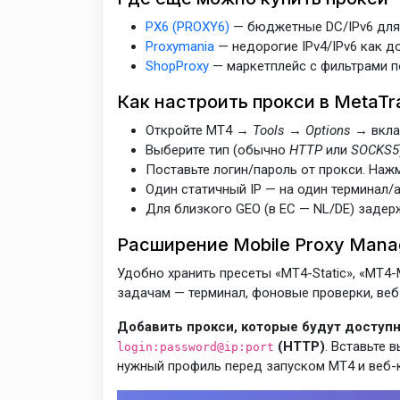
PX6 (PROXY6)
— бюджетные DC/IPv6 для
Proxymania
— недорогие IPv4/IPv6 как д
ShopProxy
— маркетплейс с фильтрами п
Как настроить прокси в MetaTr
Откройте MT4 →
Tools
→
Options
→ вкл
Выберите тип (обычно
HTTP
или
SOCKS5
Поставьте логин/пароль от прокси. Наж
Один статичный IP — на один терминал/ак
Для близкого GEO (в ЕС — NL/DE) задер
Расширение Mobile Proxy Mana
Удобно хранить пресеты «MT4-Static», «MT4-M
задачам — терминал, фоновые проверки, веб
Добавить прокси, которые будут доступн
(HTTP)
. Вставьте 
login:password@ip:port
нужный профиль перед запуском MT4 и веб-