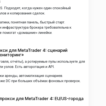
в
PS. Подходят, когда нужен один спокойный
алов и копирования сделок.
тики, понятная панель, быстрый старт.
и инфраструктура брокера требовательна к
е помогат «домашние» линейки.
си для MetaTrader 4: сценарий
мониторинг»
говля, отчёты), а ротируемые пулы используете для
 узлов. Есть авторотация и API.
оки аренды, автоматизация сценариев.
оже DC при больших объёмах фоновых проверок.
рокси для MetaTrader 4: EU/US-города